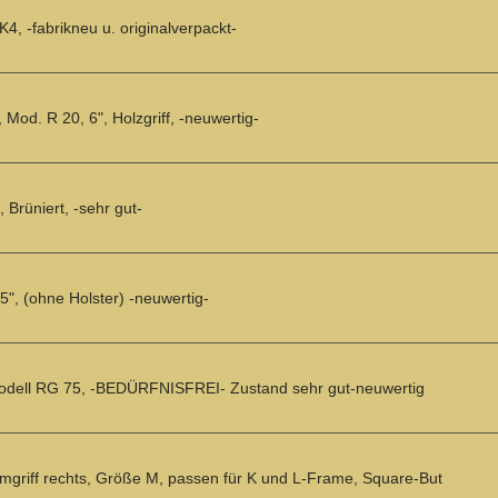
4, -fabrikneu u. originalverpackt-
 Mod. R 20, 6", Holzgriff, -neuwertig-
 Brüniert, -sehr gut-
5", (ohne Holster) -neuwertig-
odell RG 75, -BEDÜRFNISFREI- Zustand sehr gut-neuwertig
mgriff rechts, Größe M, passen für K und L-Frame, Square-But