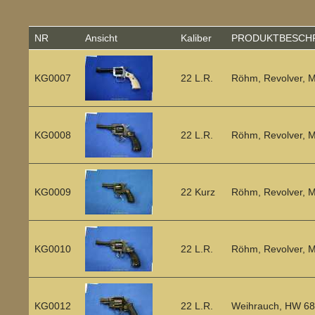
NR
Ansicht
Kaliber
PRODUKTBESCHRE
KG0007
22 L.R.
Röhm, Revolver, M
KG0008
22 L.R.
Röhm, Revolver, Mo
KG0009
22 Kurz
Röhm, Revolver, Mo
KG0010
22 L.R.
Röhm, Revolver, Mo
KG0012
22 L.R.
Weihrauch, HW 68, 