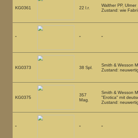
Walther PP, Ulmer
KG0361
22 l.r.
Zustand: wie Fabr
"
"
"
Smith & Wesson Mod
KG0373
38 Spl.
Zustand: neuwerti
Smith & Wesson Mod
357
KG0375
"Erotica" mit deu
Mag.
Zustand: neuwerti
"
"
"