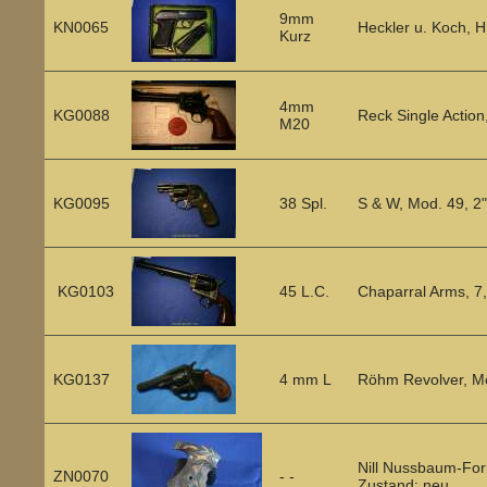
9mm
KN0065
Heckler u. Koch, HK
Kurz
4mm
KG0088
Reck Single Action,
M20
KG0095
38 Spl.
S & W, Mod. 49, 2",
KG0103
45 L.C.
Chaparral Arms, 7,
KG0137
4 mm L
Röhm Revolver, M
Nill Nussbaum-For
ZN0070
- -
Zustand: neu