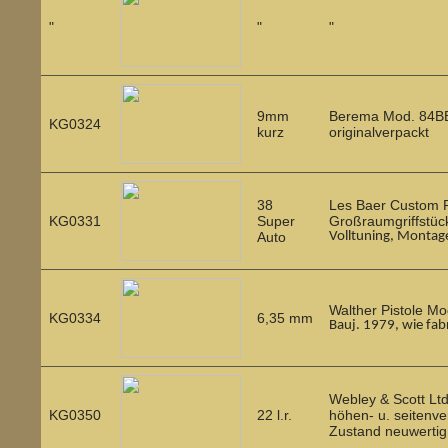
"
"
"
9mm
Berema Mod. 84BB, 
KG0324
kurz
originalverpackt
38
Les Baer Custom 
KG0331
Super
Großraumgriffstü
Auto
Volltuning, Mon
Walther Pistole M
KG0334
6,35 mm
Bauj. 1979, wie
Webley & Scott Ltd
KG0350
22 l.r.
höhen- u. seitenve
Zustand neuwertig