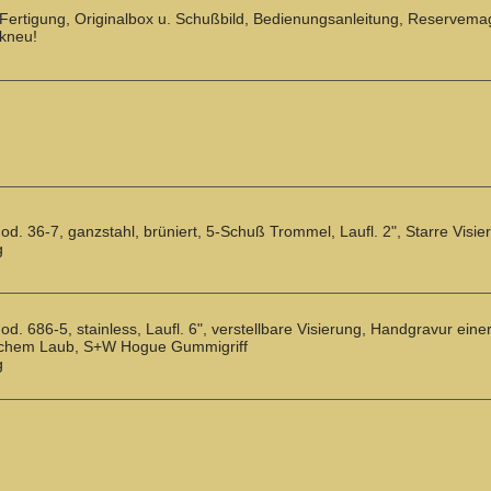
 Fertigung, Originalbox u. Schußbild, Bedienungsanleitung, Reservema
ikneu!
. 36-7, ganzstahl, brüniert, 5-Schuß Trommel, Laufl. 2", Starre Vis
g
. 686-5, stainless, Laufl. 6", verstellbare Visierung, Handgravur einer
tschem Laub, S+W Hogue Gummigriff
g