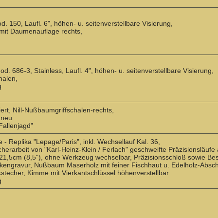
. 150, Laufl. 6", höhen- u. seitenverstellbare Visierung,
f mit Daumenauflage rechts,
. 686-3, Stainless, Laufl. 4", höhen- u. seitenverstellbare Visierung,
halen,
g
ert, Nill-Nußbaumgriffschalen-rechts,
kneu
Fallenjagd"
 - Replika "Lepage/Paris", inkl. Wechsellauf Kal. 36,
rarbeit von "Karl-Heinz-Klein / Ferlach" geschweifte Präzisionsläufe
21,5cm (8,5"), ohne Werkzeug wechselbar, Präzisionsschloß sowie Bes
skengravur, Nußbaum Maserholz mit feiner Fischhaut u. Edelholz-Absc
stecher, Kimme mit Vierkantschlüssel höhenverstellbar
g