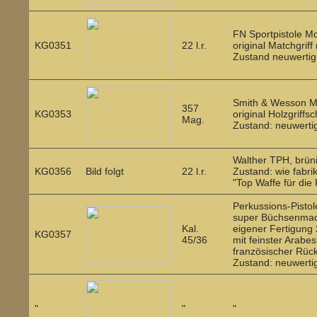
FN Sportpistole Mod
KG0351
22 l.r.
original Matchgrif
Zustand neuwertig
Smith & Wesson Mod
357
KG0353
original Holzgriffsc
Mag.
Zustand: neuwerti
Walther TPH, brüni
KG0356
Bild folgt
22 l.r.
Zustand: wie fabri
"Top Waffe für die 
Perkussions-Pistole
super Büchsenmache
Kal.
eigener Fertigung 
KG0357
45/36
mit feinster Arabe
französischer Rück
Zustand: neuwerti
"
"
"