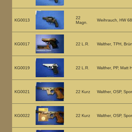
22
KG0013
Weihrauch, HW 68, 
Magn.
KG0017
22 L.R.
Walther, TPH, Brün
KG0019
22 L.R.
Walther, PP, Matt 
KG0021
22 Kurz
Walther, OSP, Spor
KG0022
22 Kurz
Walther, OSP, Spor