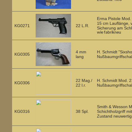
Erma Pistole Mod. 
15 cm Lauflänge, v
KG0271
22 L.R.
Sicherung am Schli
wie fabrikneu
4 mm
H. Schmidt "Sixsho
KG0305
lang
Nußbaumgriffschal
22 Mag./
H. Schmidt Mod. 21
KG0306
22 l.r.
Nußbaumgriffschal
Smith & Wesson Mo
KG0316
38 Spl.
Schichtholzgriff mi
Zustand neuwertig