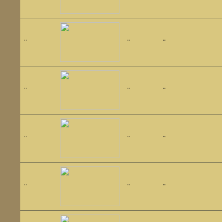
"
"
"
"
"
"
"
"
"
"
"
"