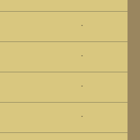
"
"
"
"