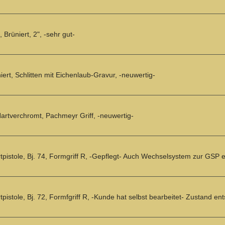
Brüniert, 2", -sehr gut-
iert, Schlitten mit Eichenlaub-Gravur, -neuwertig-
Hartverchromt, Pachmeyr Griff, -neuwertig-
tpistole, Bj. 74, Formgriff R, -Gepflegt- Auch Wechselsystem zur GSP er
tpistole, Bj. 72, Formfgriff R, -Kunde hat selbst bearbeitet- Zustand e