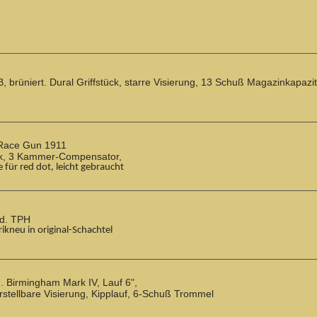
brüniert. Dural Griffstück, starre Visierung, 13 Schuß Magazinkapazi
Race Gun 1911
ck, 3 Kammer-Compensator,
tage für red dot, leicht gebraucht
od.
TPH
 fabrikneu in original-Schachtel
. Birmingham Mark IV, Lauf 6",
rstellbare Visierung, Kipplauf, 6-Schuß Trommel